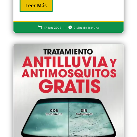
Leer Más


17 Jun 2026
|
2 Min de lectura