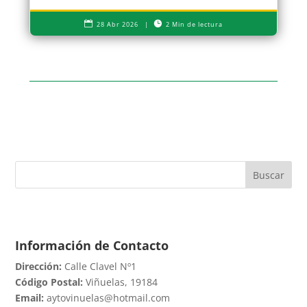


28 Abr 2026
|
2 Min de lectura
Buscar
Información de Contacto
Dirección:
Calle Clavel Nº1
Código Postal:
Viñuelas, 19184
Email:
aytovinuelas@hotmail.com