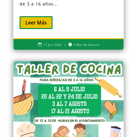
de 3 a 16 años…
Leer Más


17 Jun 2026
|
3 Min de lectura