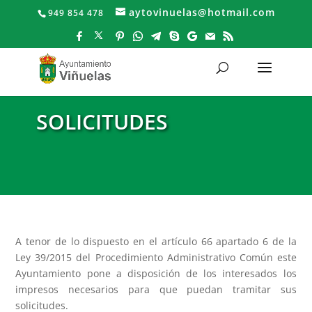
aytovinuelas@hotmail.com
949 854 478
SOLICITUDES
A tenor de lo dispuesto en el artículo 66 apartado 6 de la
Ley 39/2015 del Procedimiento Administrativo Común este
Ayuntamiento pone a disposición de los interesados los
impresos necesarios para que puedan tramitar sus
solicitudes.