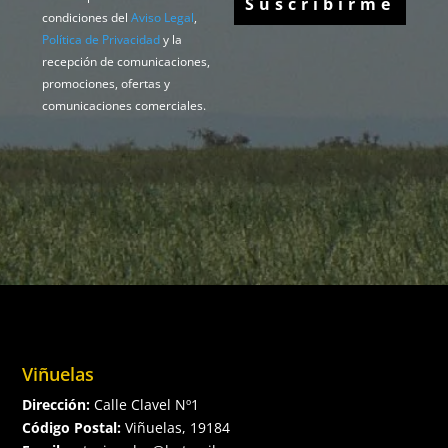
condiciones del
Aviso Legal
,
Política de Privacidad
y la
recepción de comunicaciones,
promociones, ofertas y
comunicaciones comerciales.
Viñuelas
Dirección:
Calle Clavel Nº1
Código Postal:
Viñuelas, 19184