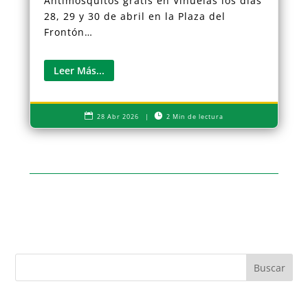
Antimosquitos gratis en Viñuelas los días
28, 29 y 30 de abril en la Plaza del
Frontón…
Leer Más...


28 Abr 2026
|
2 Min de lectura
Buscar